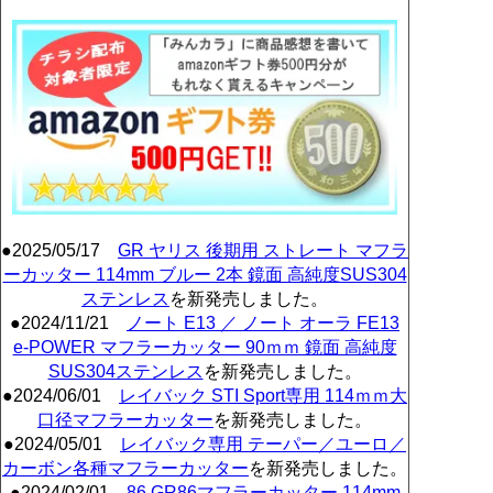
●2025/05/17
GR ヤリス 後期用 ストレート マフラ
ーカッター 114mm ブルー 2本 鏡面 高純度SUS304
ステンレス
を新発売しました。
●2024/11/21
ノート E13 ／ ノート オーラ FE13
e-POWER マフラーカッター 90ｍｍ 鏡面 高純度
SUS304ステンレス
を新発売しました。
●2024/06/01
レイバック STI Sport専用 114ｍｍ大
口径マフラーカッター
を新発売しました。
●2024/05/01
レイバック専用 テーパー／ユーロ／
カーボン各種マフラーカッター
を新発売しました。
●2024/02/01
86 GR86マフラーカッター 114mm