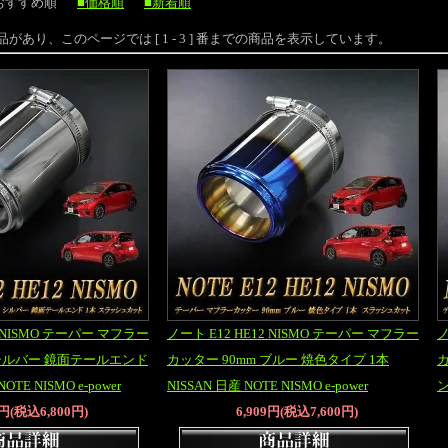
おすすめ順
■価格順
■新着順
の 商品があり、このページでは [ 1 - 3 ] 番までの商品を表示しています。
2 NISMO テーパー マフラー
ノート E12 HE12 NISMO テーパー マフラー
ノ
 シルバー 鏡面テールエンド
カッター 90mm ブルー 焼色タイプ 1本
カ
OTE NISMO e-power
NISSAN 日産 NOTE NISMO e-power
ン
2円(税込6,800円)
6,909円(税込7,600円)