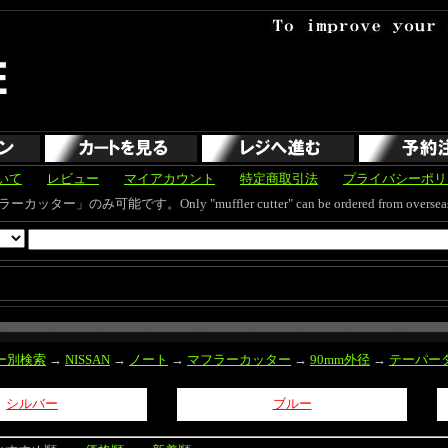
いて
レビュー
マイアカウント
特定商取引法
プライバシーポリ
す。Only "muffler cutter" can be ordered from overseas and s
ー別検索
→
NISSAN
→
ノート
→
マフラーカッター
→
90mm外径
→
テーパー
シルバー
ブルー