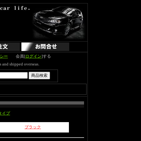
シー
会員[
ログイン
]する
hipped overseas.
タイプ
ブラック