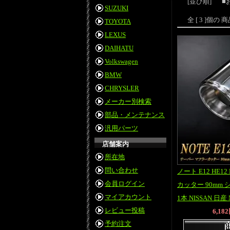
[並び順]
■
SUZUKI
全 [ 3 ]個
TOYOTA
LEXUS
DAIHATU
Volkswagen
BMW
CHRYSLER
メーカー別検索
部品・メンテナンス
汎用パーツ
店舗案内
所在地
問い合わせ
ノート E12 HE1
会員ログイン
カッター 90mm
マイアカウント
1本 NISSAN 日産 N
レビュー投稿
6,18
予約注文