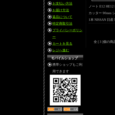
お支払い方法
ノート E12 HE1
お届け方法
カッター 90mm
返品について
1本 NISSAN 日産 N
特定商取引法
プライバシーポリシ
ー
全 [ 3 ]個
カートを見る
レジへ進む
モバイルショップ
携帯ショップもご利
用できます