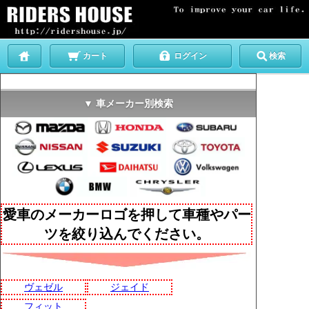
カート
ログイン
検索
▼ 車メーカー別検索
愛車のメーカーロゴを押して車種やパー
ツを絞り込んでください。
ヴェゼル
ジェイド
フィット