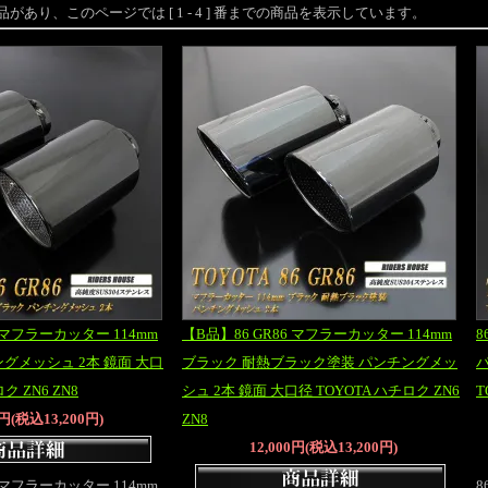
の 商品があり、このページでは [ 1 - 4 ] 番までの商品を表示しています。
6 マフラーカッター 114mm
【B品】86 GR86 マフラーカッター 114mm
8
グメッシュ 2本 鏡面 大口
ブラック 耐熱ブラック塗装 パンチングメッ
ク ZN6 ZN8
シュ 2本 鏡面 大口径 TOYOTA ハチロク ZN6
T
0円(税込13,200円)
ZN8
12,000円(税込13,200円)
6 マフラーカッター 114mm
8