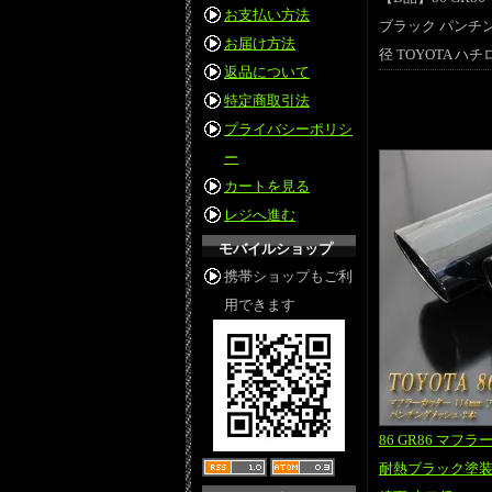
お支払い方法
ブラック パンチン
お届け方法
径 TOYOTA ハチロ
返品について
特定商取引法
プライバシーポリシ
ー
カートを見る
レジへ進む
モバイルショップ
携帯ショップもご利
用できます
86 GR86 マフ
耐熱ブラック塗装