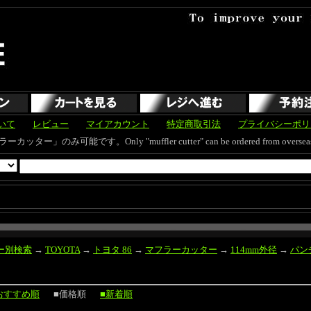
いて
レビュー
マイアカウント
特定商取引法
プライバシーポリ
す。Only "muffler cutter" can be ordered from overseas and s
ー別検索
→
TOYOTA
→
トヨタ 86
→
マフラーカッター
→
114mm外径
→
パン
おすすめ順
■価格順
■新着順