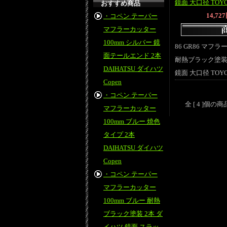
鏡面 大口径 TOYO
おすすめ商品
14,72
・コペン テーパー
マフラーカッター
100mm シルバー 鏡
86 GR86 マフ
面テールエンド 2本
耐熱ブラック塗装
DAIHATSU ダイハツ
鏡面 大口径 TOYO
Copen
・コペン テーパー
全 [ 4 ]個
マフラーカッター
100mm ブルー 焼色
タイプ 2本
DAIHATSU ダイハツ
Copen
・コペン テーパー
マフラーカッター
100mm ブルー 耐熱
ブラック塗装 2本 ダ
イハツ 鏡面 スラッ