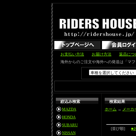
お支払い方法
お届け方法
返品につ
海外からのご注文や海外への発送は「マフラーカッター」のみ可能で
絞込み検索
検索結果
MAZDA
ホーム
→
メーカ
HONDA
SUBARU
[並び順]
■
NISSAN