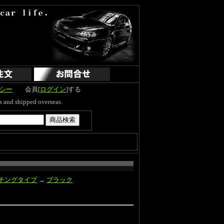
シー
会員[
ログイン
]する
hipped overseas.
チングタイプ
→
ブラック