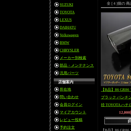
全 [ 4 ]個
SUZUKI
TOYOTA
LEXUS
DAIHATU
Volkswagen
BMW
CHRYSLER
メーカー別検索
部品・メンテナンス
汎用パーツ
店舗案内
所在地
【B品】86 GR8
問い合わせ
ブラック パンチン
会員ログイン
径 TOYOTA ハチロ
マイアカウント
12,00
レビュー投稿
予約注文
【B品】86 GR8