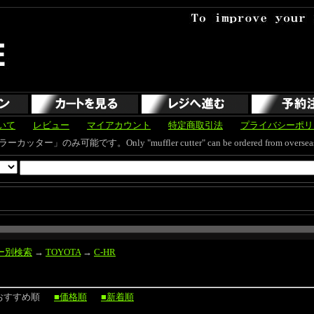
いて
レビュー
マイアカウント
特定商取引法
プライバシーポリ
す。Only "muffler cutter" can be ordered from overseas and s
ー別検索
→
TOYOTA
→
C-HR
おすすめ順
■価格順
■新着順