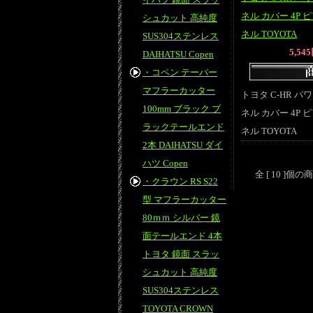
ネル カバー 4P
シュカット 高純度
ネル TOYOTA
SUS304ステンレス
5,54
DAIHATSU Copen
・コペン テーパー
マフラーカッター
トヨタ C-HR 
100mm ブラック ブ
ネル カバー 4P
ラックテールエンド
ネル TOYOTA
2本 DAIHATSU ダイ
ハツ Copen
全 [ 10 ]
・クラウン RS S22
型 マフラーカッター
80ｍｍ シルバー 鏡
面テールエンド 4本
トヨタ 鏡面 スラッ
シュカット 高純度
SUS304ステンレス
TOYOTA CROWN