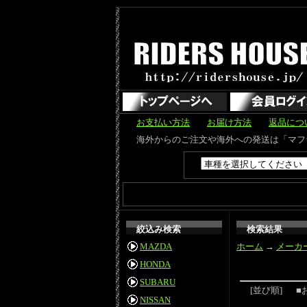
お支払い方法
お届け方法
返品につ
海外からのご注文や海外への発送は「マフラーカッター」のみ可能で
絞込み検索
検索結果
MAZDA
ホーム
→
メーカ
HONDA
SUBARU
[並び順]
■
NISSAN