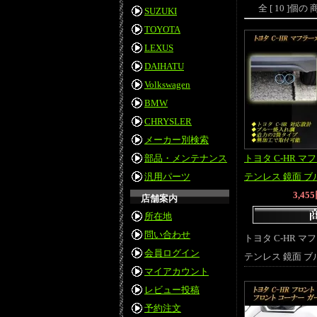
全 [ 10 ]
SUZUKI
TOYOTA
LEXUS
DAIHATU
Volkswagen
BMW
CHRYSLER
メーカー別検索
部品・メンテナンス
トヨタ C-HR マ
汎用パーツ
テンレス 鏡面 ブル
3,45
店舗案内
所在地
問い合わせ
トヨタ C-HR マ
会員ログイン
テンレス 鏡面 ブル
マイアカウント
レビュー投稿
予約注文