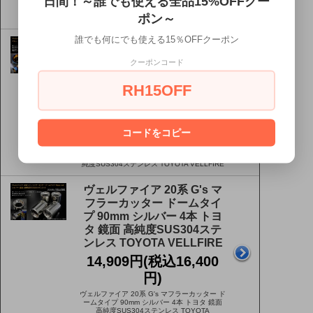
日間！～誰でも使える全品15%OFFクー
ーロタイプ 90mm シルバー 耐熱ブラック塗装
4本 トヨタ 鏡面 スラッシュカット 高純度
ポン～
SUS304ステンレス TOYOTA VELLFIRE
誰でも何にでも使える15％OFFクーポン
ヴェルファイア 20系 G's マ
フラーカッター ドームタイ
クーポンコード
プ 90mm ブルー 4本 トヨタ
鏡面 高純度SUS304ステンレ
RH15OFF
ス TOYOTA VELLFIRE
16,818円(税込18,500
円)
コードをコピー
ヴェルファイア 20系 G's マフラーカッター ド
ームタイプ 90mm ブルー 4本 トヨタ 鏡面 高
純度SUS304ステンレス TOYOTA VELLFIRE
ヴェルファイア 20系 G's マ
フラーカッター ドームタイ
プ 90mm シルバー 4本 トヨ
タ 鏡面 高純度SUS304ステ
ンレス TOYOTA VELLFIRE
14,909円(税込16,400
円)
ヴェルファイア 20系 G's マフラーカッター ド
ームタイプ 90mm シルバー 4本 トヨタ 鏡面
高純度SUS304ステンレス TOYOTA