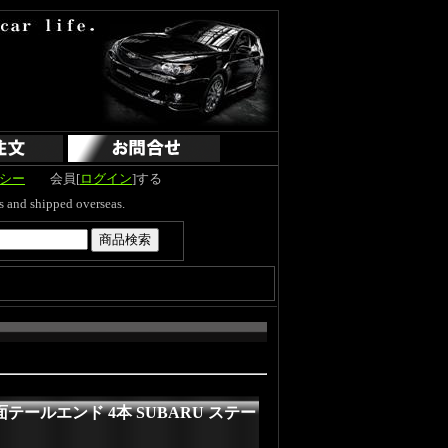
シー
会員[
ログイン
]する
hipped overseas.
面テールエンド 4本 SUBARU ステー