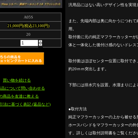
汎用品にはない高いデザイン性を実現
A05S
また、先端内部は奥に向かうにつれて
21,000円(税込23,100円)
用。
20
取付後に元の純正マフラーカッターが
体と一体化した後付け感のないドレス
取付後はほぼセンター位置に取付でき
約20ｍｍ突出します。
買い物を続ける
下部には排水穴を設置。水溜まりによ
商品について問い合わせる
の商品を友達に教える
引法に基づく表記 (返品など)
●取付方法
純正マフラーカッターの上から被せる
ホースバンドをマフラーカッターの外
す。詳しくは取付説明書をご覧くださ