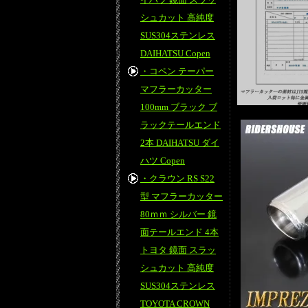
シュカット 高純度
SUS304ステンレス
DAIHATSU Copen
・コペン テーパー
マフラーカッター
100mm ブラック ブ
ラックテールエンド
2本 DAIHATSU ダイ
ハツ Copen
・クラウン RS S22
型 マフラーカッター
80ｍｍ シルバー 鏡
面テールエンド 4本
トヨタ 鏡面 スラッ
シュカット 高純度
SUS304ステンレス
TOYOTA CROWN