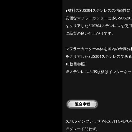
●材料のSUS304ステンレスの信頼性
安価なマフラーカッターに多いSUS201
をクリアしたSUS304ステンレスを
に品質の良い仕上がりです。
マフラーカッター本体を国内の金属分析
をクリアしたSUS304ステンレスで
10枚目参照）
※ステンレスのJIS規格はインターネ
適合車種
スバル インプレッサ WRX STI GVB/GV
※グレード問わず。