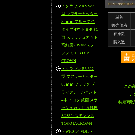
・クラウン RS S22
型 マフラーカッター
型番
80ｍｍ ブルー 焼色
販売価格
タイプ 4本 トヨタ 鏡
在庫数
面 スラッシュカット
購入数
高純度SUS304ステ
ンレス TOYOTA
CROWN
・クラウン RS S22
型 マフラーカッター
80ｍｍ ブラック ブ
この
ラックテールエンド
こ
4本 トヨタ 鏡面 スラ
特定商取
ッシュカット 高純度
SUS304ステンレス
TOYOTA CROWN
・WRX S4 VBH テー