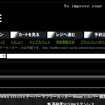
いて
レビュー
マイアカウント
特定商取引法
プライバシーポリ
す。Only "muffler cutter" can be ordered from overseas and s
RX STI GV# テーパー マフラーカッター 90mm シルバー 鏡
無 高純度SUS304ステンレス