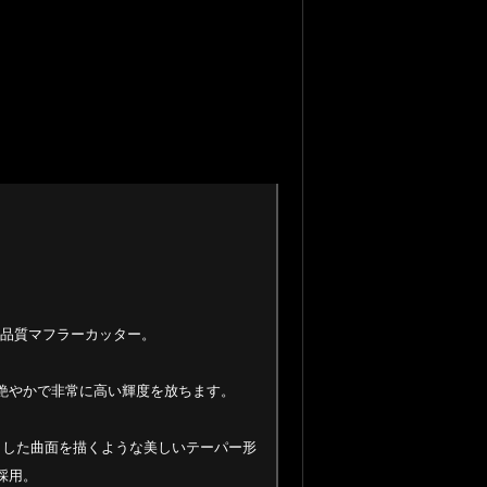
た高品質マフラーカッター。
艶やかで非常に高い輝度を放ちます。
とした曲面を描くような美しいテーパー形
採用。