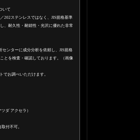
について
／202ステンレスではなく、JIS規格基準
使用し、耐久性・耐錆性・光沢に優れた非常
センターに成分分析を依頼し、JIS規格
あることを検査・確認しております。（画像
ットでお調べいただけます。
 マツダ アクセラ）
ドは取付不可。