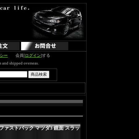
シー
会員[
ログイン
]する
hipped overseas.
本 ファストバック マツダ3 鏡面 スラッ