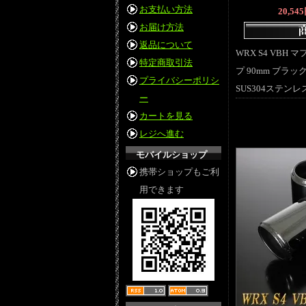
お支払い方法
20,54
お届け方法
返品について
WRX S4 VBH
特定商取引法
プ 90mm ブラッ
プライバシーポリシ
SUS304ステンレス
ー
カートを見る
レジへ進む
モバイルショップ
携帯ショップもご利
用できます