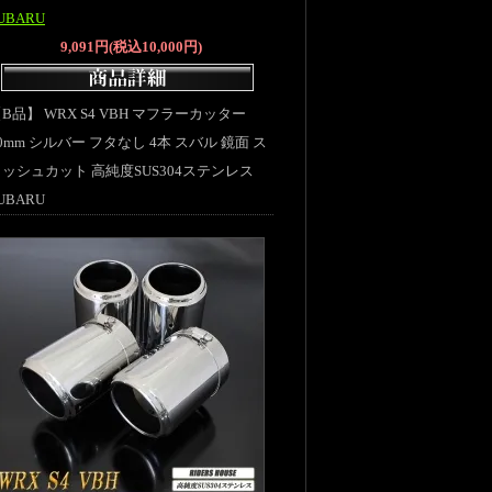
UBARU
9,091円(税込10,000円)
B品】 WRX S4 VBH マフラーカッター
0mm シルバー フタなし 4本 スバル 鏡面 ス
ッシュカット 高純度SUS304ステンレス
UBARU