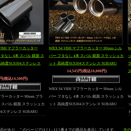
 VBH マフラーカッター
WRX S4 VBH マフラーカッター 90mm シル
W
フタなし 4本 スバル 鏡面 ス
バー フタなし 4本 スバル 鏡面 スラッシュカ
ッ
純度SUS304ステンレス
ット 高純度SUS304ステンレス SUBARU
ラ
14,545円(税込16,000円)
ス
2円(税込14,500円)
WRX S4 VBH マフラーカッター 90mm シル
マフラーカッター 90mm ブラ
バー フタなし 4本 スバル 鏡面 スラッシュカ
W
本 スバル 鏡面 スラッシュカ
ット 高純度SUS304ステンレス SUBARU
04ステンレス SUBARU
ト
個の商品があり、このページでは [ 1 - 12 ] 番までの商品を表示しています。
次の