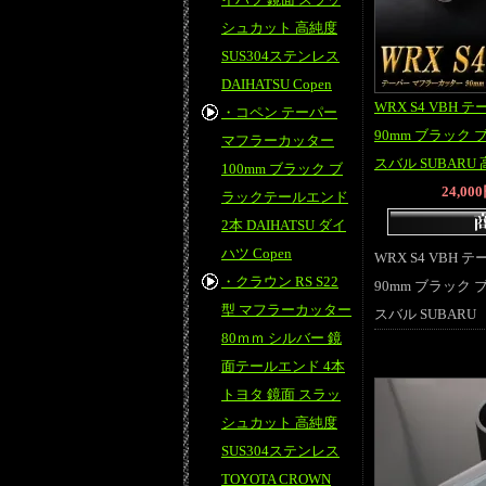
シュカット 高純度
SUS304ステンレス
DAIHATSU Copen
WRX S4 VBH
・コペン テーパー
90mm ブラック
マフラーカッター
スバル SUBARU
100mm ブラック ブ
24,00
ラックテールエンド
2本 DAIHATSU ダイ
ハツ Copen
WRX S4 VBH
・クラウン RS S22
90mm ブラック
型 マフラーカッター
スバル SUBARU
80ｍｍ シルバー 鏡
面テールエンド 4本
トヨタ 鏡面 スラッ
シュカット 高純度
SUS304ステンレス
TOYOTA CROWN