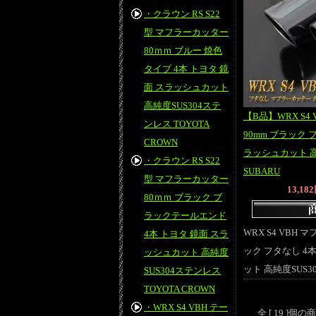
・クラウン RS S22
型 マフラーカッター
80ｍｍ ブルー 焼色
タイプ 4本 トヨタ 鏡
面 スラッシュカット
高純度SUS304ステ
【B品】WRX S4
ンレス TOYOTA
90mm ブラック 
CROWN
ラッシュカット 高
・クラウン RS S22
SUBARU
型 マフラーカッター
13,18
80ｍｍ ブラック ブ
ラックテールエンド
WRX S4 VBH 
4本 トヨタ 鏡面 スラ
ック フタなし 4
ッシュカット 高純度
ット 高純度SUS3
SUS304ステンレス
TOYOTA CROWN
・WRX S4 VBH テー
全 [ 19 ]