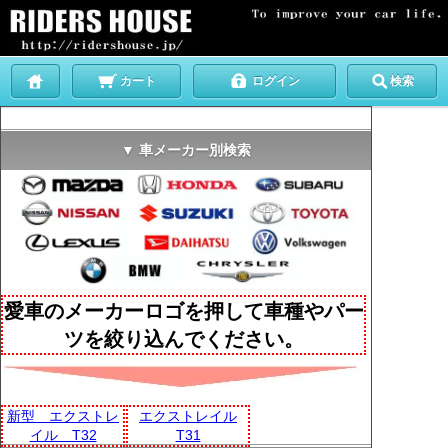
カート
ログイン
検索
▼ 車メーカー別検索
愛車のメーカーロゴを押して車種やパー
ツを絞り込んでください。
新型 エクストレ
エクストレイル
イル T32
T31