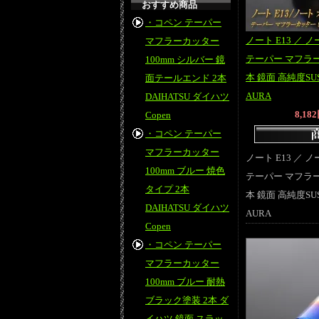
おすすめ商品
・コペン テーパー
ノート E13 ／ ノー
マフラーカッター
テーパー マフラー
100mm シルバー 鏡
本 鏡面 高純度SU
面テールエンド 2本
AURA
DAIHATSU ダイハツ
8,18
Copen
・コペン テーパー
マフラーカッター
ノート E13 ／ ノー
100mm ブルー 焼色
テーパー マフラー
タイプ 2本
本 鏡面 高純度SU
DAIHATSU ダイハツ
AURA
Copen
・コペン テーパー
マフラーカッター
100mm ブルー 耐熱
ブラック塗装 2本 ダ
イハツ 鏡面 スラッ