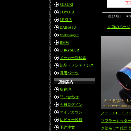
マ
SUZUKI
TOYOTA
[並び順]
■
LEXUS
＜ 前のページ
DAIHATU
Volkswagen
BMW
CHRYSLER
メーカー別検索
部品・メンテナンス
汎用パーツ
店舗案内
所在地
問い合わせ
会員ログイン
マイアカウント
ノート E13 ／ ノー
レビュー投稿
マフラーカッター 
予約注文
ク塗装 1本 鏡面 