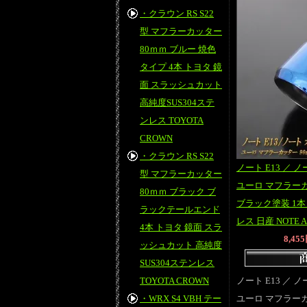
・クラウン RS S22
型 マフラーカッター
80ｍｍ ブルー 焼色
タイプ 4本 トヨタ 鏡
面 スラッシュカット
高純度SUS304ステ
ンレス TOYOTA
CROWN
・クラウン RS S22
ノート E13 ／ ノー
型 マフラーカッター
ユーロ マフラーカ
80ｍｍ ブラック ブ
ブラック塗装 1本 
ラックテールエンド
レス 日産 NOTE 
4本 トヨタ 鏡面 スラ
8,45
ッシュカット 高純度
SUS304ステンレス
TOYOTA CROWN
ノート E13 ／ ノー
・WRX S4 VBH テー
ユーロ マフラーカ