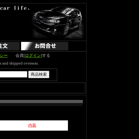
シー
会員[
ログイン
]する
hipped overseas.
内装