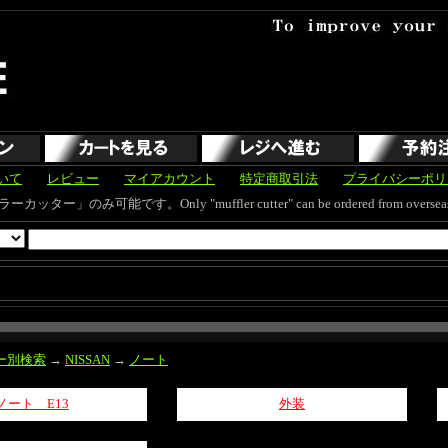
いて
レビュー
マイアカウント
特定商取引法
プライバシーポリ
す。Only "muffler cutter" can be ordered from overseas and s
ー別検索
→
NISSAN
→
ノート
ノート E13
外装