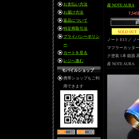
お支払い方法
産 NOTE AURA
お届け方法
7,54
返品について
特定商取引法
SOLD OUT
プライバシーポリシ
ノート E13 ／ ノー
ー
マフラーカッター 
カートを見る
ク塗装 1本 鏡面 
レジへ進む
産 NOTE AURA
モバイルショップ
携帯ショップもご利
用できます